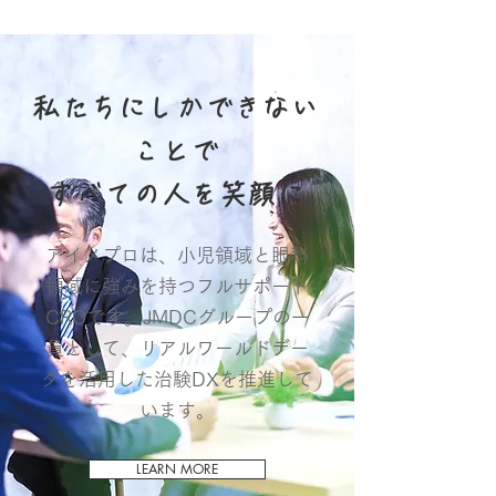
私たちにしかできない
ことで​
すべての人を笑顔に
アイメプロは、小児領域と眼科
領域に強みを持つフルサポート
CROです。JMDCグループの一
員として、リアルワールドデー
タを活用した治験DXを推進して
います。
LEARN MORE